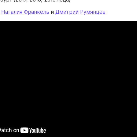
 
Наталия Франкель
 и 
Дмитрий Румянцев