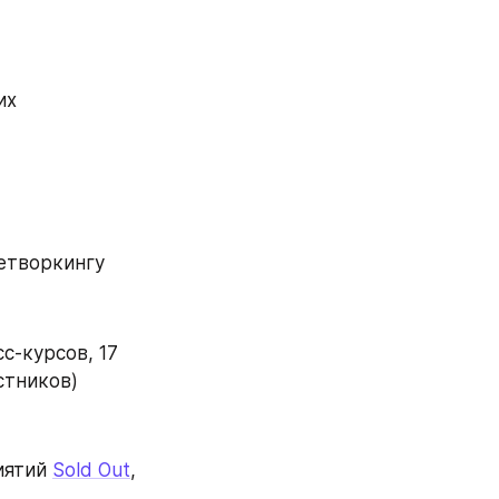
х 
нетворкингу
с-курсов, 17 
стников)
ятий 
Sold Out
, 