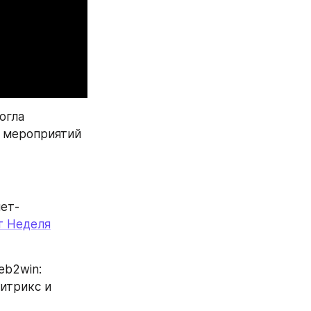
гла 
 мероприятий 
ет-
т Неделя
b2win: 
итрикс и 