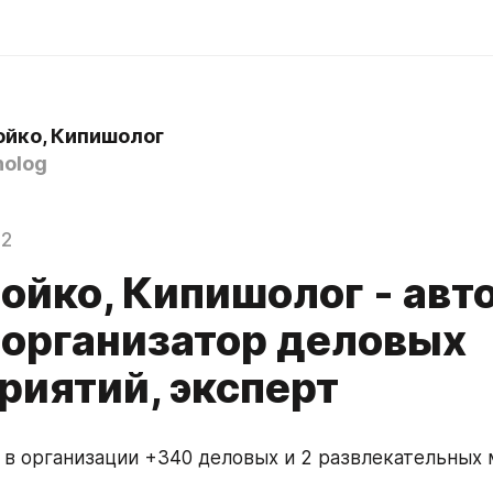
ойко, Кипишолог
holog
22
ойко, Кипишолог - авт
, организатор деловых
риятий, эксперт
 в организации +340 деловых и 2 развлекательных