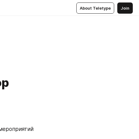
About Teletype
Join
ор
 мероприятий