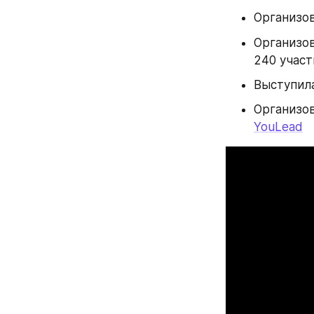
Организов
Организов
240 участ
Выступила
Организов
YouLead