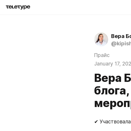
Вера Б
@kipis
Прайс
January 17, 20
Вера Б
блога
мероп
✔ Участвовала