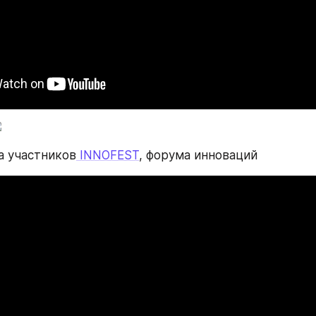
а участников
 INNOFEST
, форума инноваций