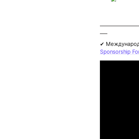
_______________
___
✔ Международ
Sponsorship F