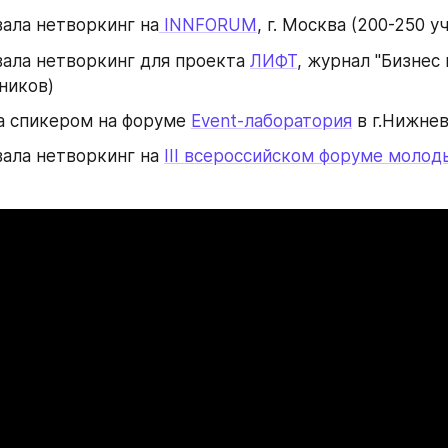
ала нетворкинг на
 INNFORUM
, г. Москва (200-250 у
ала нетворкинг для проекта 
ЛИФТ
, журнал "Бизнес 
ников)
 спикером на форуме 
Event-лаборатория
 в г.Нижне
ала нетворкинг на 
III всероссийском форуме молод