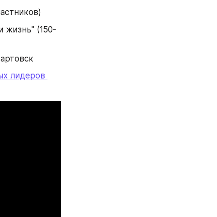
частников)
и жизнь" (150-
вартовск
ых лидеров 