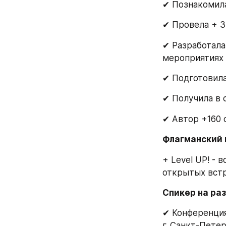
✔ Познакомила
✔ Провела + 3
✔ Разработала
мероприятиях
✔ Подготовила
✔ Получила в 
✔ Автор +160 
Флагманский 
+ Level UP! - 
открытых встр
Спикер на ра
✔ Конференци
г. Санкт-Петер