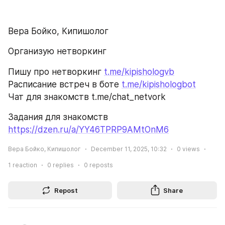
Вера Бойко, Кипишолог
Организую нетворкинг 
Пишу про нетворкинг 
t.me/kipishologvb
Расписание встреч в боте 
t.me/kipishologbot
Чат для знакомств t.me/chat_netvork
Задания для знакомств 
https://dzen.ru/a/YY46TPRP9AMtOnM6
Вера Бойко, Кипишолог
December 11, 2025, 10:32
0
views
1
reaction
0
replies
0
reposts
Repost
Share